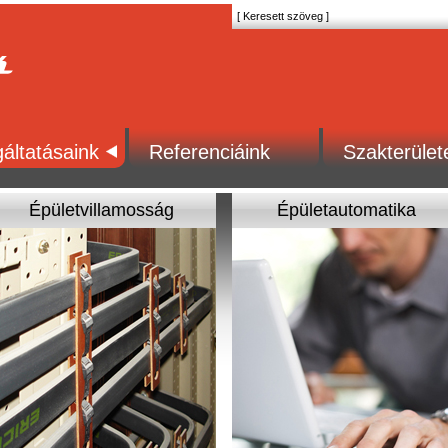
áltatásaink
Referenciáink
Szakterület
Épületvillamosság
Épületautomatika