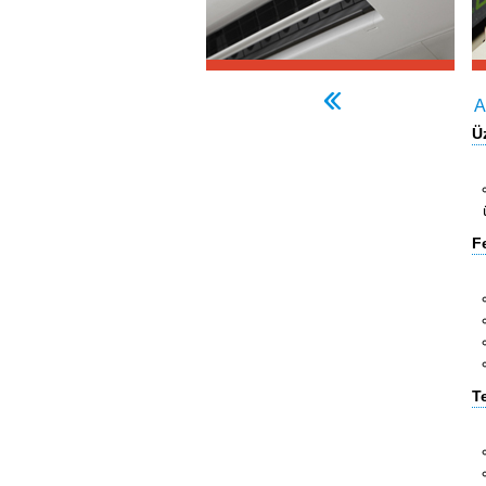
A
Ü
F
T