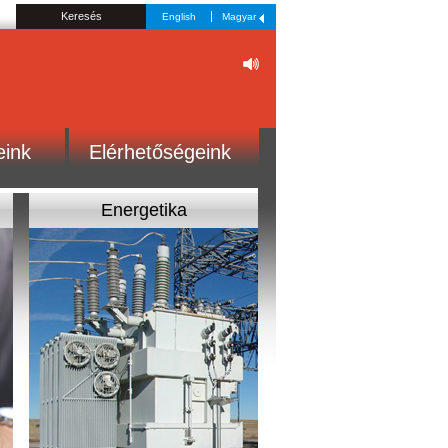
English
Magyar
eink
Elérhetőségeink
Energetika