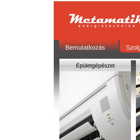
Bemutatkozás
Szolg
Épületgépészet