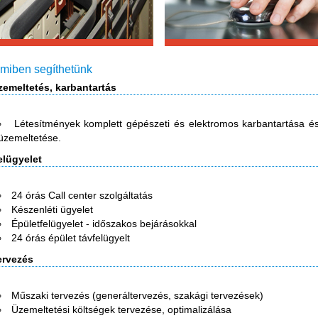
miben segíthetünk
zemeltetés, karbantartás
Létesítmények komplett gépészeti és elektromos karbantartása é
üzemeltetése.
elügyelet
24 órás Call center szolgáltatás
Készenléti ügyelet
Épületfelügyelet - időszakos bejárásokkal
24 órás épület távfelügyelt
ervezés
Műszaki tervezés (generáltervezés, szakági tervezések)
Üzemeltetési költségek tervezése, optimalizálása