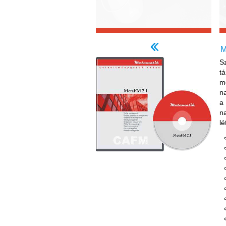
M
S
t
m
n
a
n
l