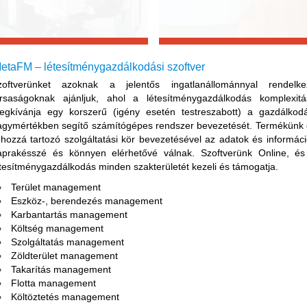
etaFM – létesítménygazdálkodási szoftver
zoftverünket azoknak a jelentős ingatlanállománnyal rendelke
ársaságoknak ajánljuk, ahol a létesítménygazdálkodás komplexitá
egkívánja egy korszerű (igény esetén testreszabott) a gazdálkodá
agymértékben segítő számítógépes rendszer bevezetését. Termékünk
 hozzá tartozó szolgáltatási kör bevezetésével az adatok és informác
aprakésszé és könnyen elérhetővé válnak. Szoftverünk Online, és
étesítménygazdálkodás minden szakterületét kezeli és támogatja.
Terület management
Eszköz-, berendezés management
Karbantartás management
Költség management
Szolgáltatás management
Zöldterület management
Takarítás management
Flotta management
Költöztetés management