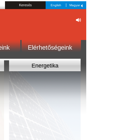
English
Magyar
eink
Elérhetőségeink
Energetika