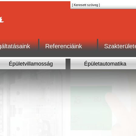
áltatásaink
Referenciáink
Szakterület
Épületvillamosság
Épületautomatika