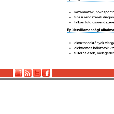
kazánházak, hőközponto
fűtési rendszerek diagno
falban futó csőrendszere
Épületvillamossági alkalm
elosztószekrények vizsg
elektromos hálózatok vi
túlterhelések, melegedés