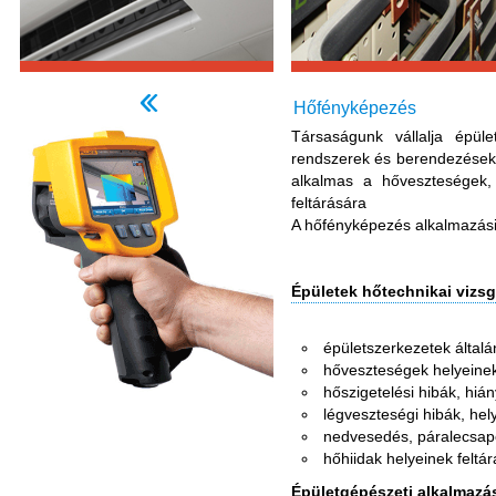
Hőfényképezés
Társaságunk vállalja épüle
rendszerek és berendezések 
alkalmas a hőveszteségek, 
feltárására
A hőfényképezés alkalmazási 
Épületek hőtechnikai vizsg
épületszerkezetek általá
hőveszteségek helyeinek
hőszigetelési hibák, hián
légveszteségi hibák, hel
nedvesedés, páralecsap
hőhiidak helyeinek feltá
Épületgépészeti alkalmazá